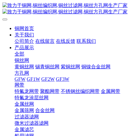
铜网首页
关于我们
公司简介
在线留言
在线反馈
联系我们
产品展示
全部
铜丝网
黄铜丝网
锡青铜丝网
紫铜丝网
铜镍合金丝网
方孔网
GFW
GF1W
GF2W
GF3W
网带
特氟龙网带
聚酯网带
不锈钢丝编织网带
金属网带
特氟龙涂层丝网
金属丝网
金属筛网
合金丝网
过滤器滤网
微米过滤器滤网
金属滤芯
船用滤网