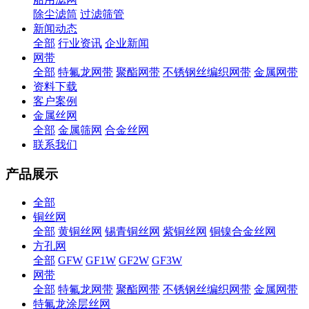
除尘滤筒
过滤筛管
新闻动态
全部
行业资讯
企业新闻
网带
全部
特氟龙网带
聚酯网带
不锈钢丝编织网带
金属网带
资料下载
客户案例
金属丝网
全部
金属筛网
合金丝网
联系我们
产品展示
全部
铜丝网
全部
黄铜丝网
锡青铜丝网
紫铜丝网
铜镍合金丝网
方孔网
全部
GFW
GF1W
GF2W
GF3W
网带
全部
特氟龙网带
聚酯网带
不锈钢丝编织网带
金属网带
特氟龙涂层丝网