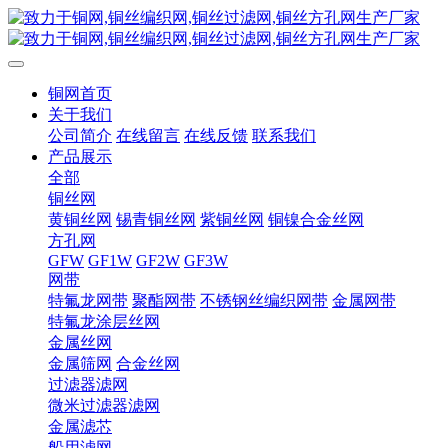
铜网首页
关于我们
公司简介
在线留言
在线反馈
联系我们
产品展示
全部
铜丝网
黄铜丝网
锡青铜丝网
紫铜丝网
铜镍合金丝网
方孔网
GFW
GF1W
GF2W
GF3W
网带
特氟龙网带
聚酯网带
不锈钢丝编织网带
金属网带
特氟龙涂层丝网
金属丝网
金属筛网
合金丝网
过滤器滤网
微米过滤器滤网
金属滤芯
船用滤网