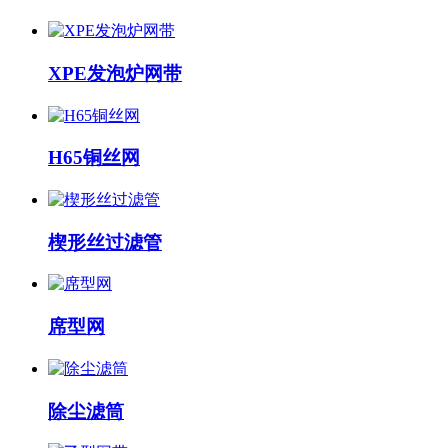
XPE发泡炉网带
H65铜丝网
楔形丝过滤管
席型网
除尘滤筒