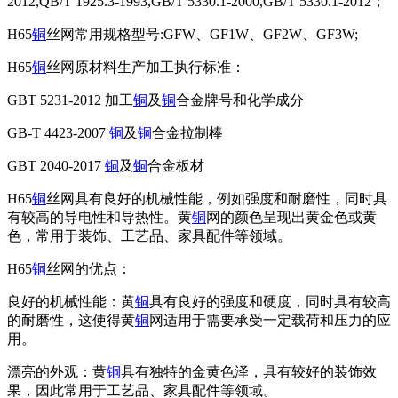
2012,QB/T 1925.3-1993,GB/T 5330.1-2000,GB/T 5330.1-2012；
H65
铜
丝网常用规格型号:GFW、GF1W、GF2W、GF3W;
H65
铜
丝网原材料生产加工执行标准：
GBT 5231-2012 加工
铜
及
铜
合金牌号和化学成分
GB-T 4423-2007
铜
及
铜
合金拉制棒
GBT 2040-2017
铜
及
铜
合金板材
H65
铜
丝网具有良好的机械性能，例如强度和耐磨性，同时具
有较高的导电性和导热性。黄
铜
网的颜色呈现出黄金色或黄
色，常用于装饰、工艺品、家具配件等领域。
H65
铜
丝网的优点：
良好的机械性能：黄
铜
具有良好的强度和硬度，同时具有较高
的耐磨性，这使得黄
铜
网适用于需要承受一定载荷和压力的应
用。
漂亮的外观：黄
铜
具有独特的金黄色泽，具有较好的装饰效
果，因此常用于工艺品、家具配件等领域。