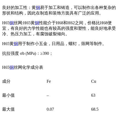
良好的加工性：黄
铜
易于加工和铸造，可以制作出各种复杂的
形状和结构，因此在制造和装饰方面具有广泛的应用。
H65
铜
丝网:H65黄
铜
性能介于H68和H62之间，价格比H68便
宜，有良好的力学性能也有较高的强度和塑性，能良好地承受
冷、热压力加工，有腐蚀破裂倾向。
H65黄
铜
用于制作小五金，日用品，螺钉，筛网等制件。
抗拉强度 σb (MPa)：≥390；
H65
铜
丝网化学成分表
成分
Fe
Cu
最小值
–
63
最大值
0.07
68.5