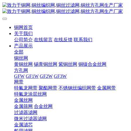
铜网首页
关于我们
公司简介
在线留言
在线反馈
联系我们
产品展示
全部
铜丝网
黄铜丝网
锡青铜丝网
紫铜丝网
铜镍合金丝网
方孔网
GFW
GF1W
GF2W
GF3W
网带
特氟龙网带
聚酯网带
不锈钢丝编织网带
金属网带
特氟龙涂层丝网
金属丝网
金属筛网
合金丝网
过滤器滤网
微米过滤器滤网
金属滤芯
船用滤网