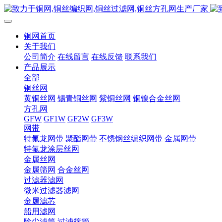
铜网首页
关于我们
公司简介
在线留言
在线反馈
联系我们
产品展示
全部
铜丝网
黄铜丝网
锡青铜丝网
紫铜丝网
铜镍合金丝网
方孔网
GFW
GF1W
GF2W
GF3W
网带
特氟龙网带
聚酯网带
不锈钢丝编织网带
金属网带
特氟龙涂层丝网
金属丝网
金属筛网
合金丝网
过滤器滤网
微米过滤器滤网
金属滤芯
船用滤网
除尘滤筒
过滤筛管