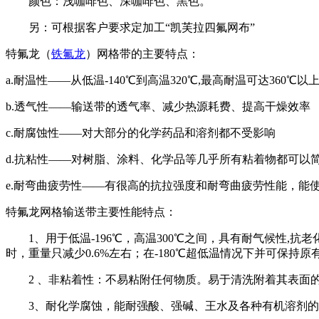
颜色：浅咖啡色、深咖啡色、黑色。
另：可根据客户要求定加工“凯芙拉四氟网布”
特氟龙（
铁氟龙
）网格带的主要特点：
a.耐温性——从低温-140℃到高温320℃,最高耐温可达360℃以
b.透气性——输送带的透气率、减少热源耗费、提高干燥效率
c.耐腐蚀性——对大部分的化学药品和溶剂都不受影响
d.抗粘性——对树脂、涂料、化学品等几乎所有粘着物都可以
e.耐弯曲疲劳性——有很高的抗拉强度和耐弯曲疲劳性能，能
特氟龙网格输送带主要性能特点：
1、用于低温-196℃，高温300℃之间，具有耐气候性,抗老化
时，重量只减少0.6%左右；在-180℃超低温情况下并可保持原
2 、非粘着性：不易粘附任何物质。易于清洗附着其表面的
3、耐化学腐蚀，能耐强酸、强碱、王水及各种有机溶剂的