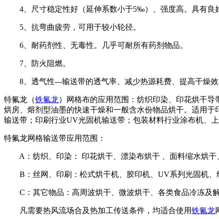
4、尺寸稳定性好（延伸系数小于5‰）、强度高。具有良
5、抗弯曲疲劳，可用于较小轮径。
6、耐药剂性、无毒性。几乎可耐所有药剂物品。
7、防火阻燃。
8、透气性---输送带的透气率、减少热源耗费、提高干燥效
特氟龙（
铁氟龙
）网格布的应用范围：纺织印染、印花烘干导带
烘房、熔剂型油墨的快速干燥和一般含水份物品烘干。适用于
输送带；印刷行业UV光固机输送带；包装材料行业涂布机、
特氟龙网格输送带应用范围：
A：纺织、印染： 印花烘干、漂染布烘干 、面料缩水烘干
B：丝网、印刷：松式烘干机、胶印机、UV系列光固机、
C：其它物品：高周波烘干、微波烘干、各类食品冷冻及解
凡需要热风流场合及热加工传送条件，均适合使用
铁氟龙