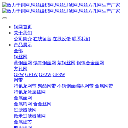
铜网首页
关于我们
公司简介
在线留言
在线反馈
联系我们
产品展示
全部
铜丝网
黄铜丝网
锡青铜丝网
紫铜丝网
铜镍合金丝网
方孔网
GFW
GF1W
GF2W
GF3W
网带
特氟龙网带
聚酯网带
不锈钢丝编织网带
金属网带
特氟龙涂层丝网
金属丝网
金属筛网
合金丝网
过滤器滤网
微米过滤器滤网
金属滤芯
船用滤网