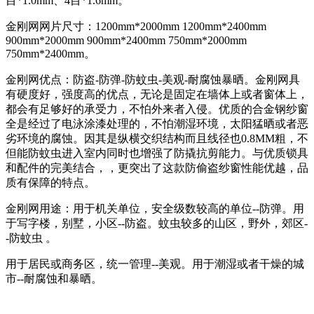
目*1.0mm、4目*1.6mm。
金刚网网片尺寸：1200mm*2000mm 1200mm*2400mm
900mm*2000mm 900mm*2400mm 750mm*2000mm
750mm*2400mm。
金刚网优点：防盗-防弹-防蚊虫-美观-耐腐蚀暴晒。金刚网具
有硬度好，强度高的优点，无论是固定在墙体上或者窗体上，
都会有足够好的承受力，不怕外来者入侵。优质的合金钢纱窗
全是经过了电泳涂漆处理的，不怕潮湿环境，太阳猛晒或者恶
劣环境的腐蚀。因其是纵横交织结构而且线径也0.8MM粗，不
但能防蚊虫进入室内同时也增强了防撬抗剪能力。与优质锁具
和配件的完美结合，，更突出了这款防偷盗纱窗性能优越，品
质有保障的特点。
金刚网用途：用于机关单位，安全级数较高的单位--防弹。用
于写字楼，别墅，小区--防盗。蚊虫较多的山区，野外，郊区-
-防蚊虫 。
用于居民或商务区，统一管理--美观。用于潮湿或者干燥的城
市--耐腐蚀和暴晒。