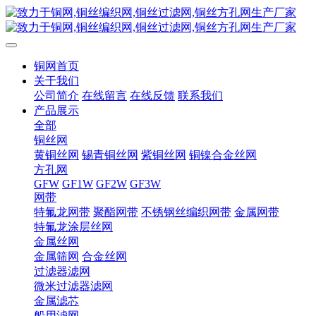
铜网首页
关于我们
公司简介
在线留言
在线反馈
联系我们
产品展示
全部
铜丝网
黄铜丝网
锡青铜丝网
紫铜丝网
铜镍合金丝网
方孔网
GFW
GF1W
GF2W
GF3W
网带
特氟龙网带
聚酯网带
不锈钢丝编织网带
金属网带
特氟龙涂层丝网
金属丝网
金属筛网
合金丝网
过滤器滤网
微米过滤器滤网
金属滤芯
船用滤网