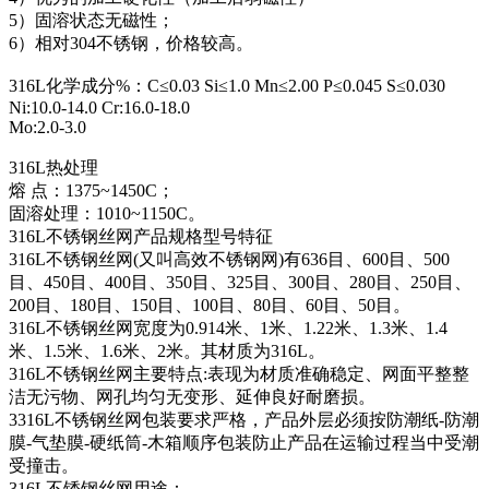
5）固溶状态无磁性；
6）相对304不锈钢，价格较高。
316L化学成分%：C≤0.03 Si≤1.0 Mn≤2.00 P≤0.045 S≤0.030
Ni:10.0-14.0 Cr:16.0-18.0
Mo:2.0-3.0
316L热处理
熔 点：1375~1450C；
固溶处理：1010~1150C。
316L不锈钢丝网产品规格型号特征
316L不锈钢丝网(又叫高效不锈钢网)有636目、600目、500
目、450目、400目、350目、325目、300目、280目、250目、
200目、180目、150目、100目、80目、60目、50目。
316L不锈钢丝网宽度为0.914米、1米、1.22米、1.3米、1.4
米、1.5米、1.6米、2米。其材质为316L。
316L不锈钢丝网主要特点:表现为材质准确稳定、网面平整整
洁无污物、网孔均匀无变形、延伸良好耐磨损。
3316L不锈钢丝网包装要求严格，产品外层必须按防潮纸-防潮
膜-气垫膜-硬纸筒-木箱顺序包装防止产品在运输过程当中受潮
受撞击。
316L不锈钢丝网用途：