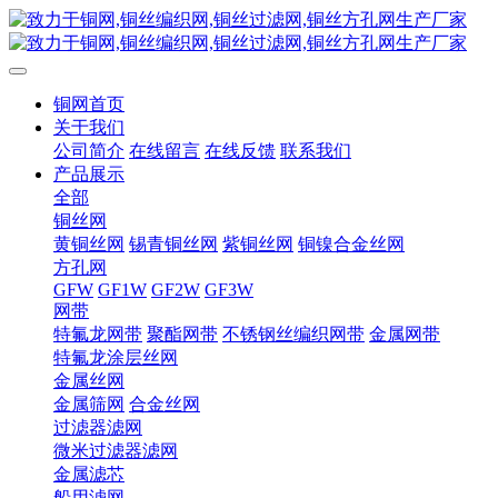
铜网首页
关于我们
公司简介
在线留言
在线反馈
联系我们
产品展示
全部
铜丝网
黄铜丝网
锡青铜丝网
紫铜丝网
铜镍合金丝网
方孔网
GFW
GF1W
GF2W
GF3W
网带
特氟龙网带
聚酯网带
不锈钢丝编织网带
金属网带
特氟龙涂层丝网
金属丝网
金属筛网
合金丝网
过滤器滤网
微米过滤器滤网
金属滤芯
船用滤网