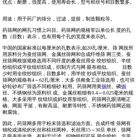
优点：耐磨，强度高，使用寿命长，型号和丝号和目数繁多。
用途：用于药厂的筛分，过滤，提留，制造颗粒等。
药筛网的网孔习惯上叫目。药筛网的规格常以单位长 度的孔
数（目数）表示，也有用每个孔的宽度来表示的。
中国的国家标准以每厘米的孔数表示,如20孔/厘米。筛 网按所
用原料分为蚕丝筛网、金属丝筛网和合成纤维筛 网三类。蚕
丝筛网根据规格选用不同纤度的桑蚕丝用全 绞纱组织、半绞
纱组织或平纹组织织成，织制方式与网 眼布相似。 目数
少时用全绞纱组织，目数多时，用半绞 纱或平纹组织。蚕丝
筛网的规格有4～62孔/厘米，大多 供粮食工业筛选用，也可供
砂轮砂布厂筛选不同粗细砂 粒用。药筛网用黄
铜
丝、磷
铜
丝、不锈钢丝为原料织 成。金属丝粗细有0.4～0.025毫米的规
格。大多采用平 纹组织或斜纹席形组织。药筛网孔眼清晰正
确、网面 平挺，有耐高温、耐磨等特性，不锈钢药筛网还能
耐腐蚀。
因此，药筛网多用于粉末筛选和滤油方面。合成纤维 筛网有
锦纶或涤纶的长丝和棕丝两种。长丝用15～30旦 单丝，筛网
孔眼表面光滑，有利于过滤。织物组织可采 用全绞纱、方平