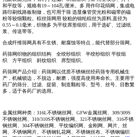
和平纹等，规格有19～104孔/厘米。多 用作印花绢网，集成电
路印刷线路板制做，也可用于筛 选显像管荧光粉和磁带的磁
粉等较细颗粒。棕丝筛网用 较粗的锦纶棕丝为原料,直径为
0.55～0.1毫米，织物多 为平纹席形组织，用于选矿、过滤纸
浆、传送带等。
合成纤维筛网具有不生锈、耐腐蚀等特点，能代替部分筛网。
药筛网织物的组织结构 全绞纱组织 半绞纱组织 平纹组
织 方平组织 斜纹组织 席型组织。
药筛网产品介绍：药筛网以优质不锈钢丝经药筛专用机械生
产，机械锁边，不脱边，耐磨，强度高使用寿命长。主要用于
药厂的筛分、过滤、提留、制造颗粒等。型号、丝号、目数繁
多，适于各药厂的选用。
金属丝网种类：316L不锈钢丝网、GFW金属丝网、309/309S
不锈钢丝网、310/310S不锈钢丝网、321不锈钢丝网、316不锈
钢丝网、304不锈钢丝网、平纹编织网、金刚网、网片、丝
网、不锈钢网片、不锈钢轧花网、不锈钢丝布、不锈钢编织