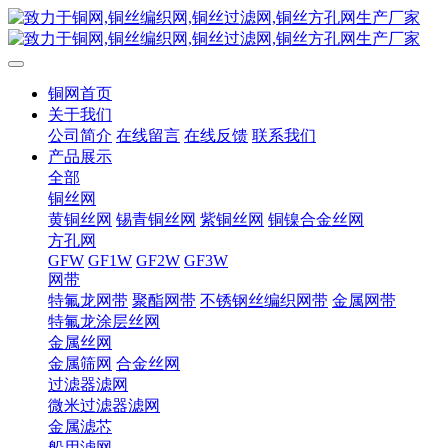
铜网首页
关于我们
公司简介
在线留言
在线反馈
联系我们
产品展示
全部
铜丝网
黄铜丝网
锡青铜丝网
紫铜丝网
铜镍合金丝网
方孔网
GFW
GF1W
GF2W
GF3W
网带
特氟龙网带
聚酯网带
不锈钢丝编织网带
金属网带
特氟龙涂层丝网
金属丝网
金属筛网
合金丝网
过滤器滤网
微米过滤器滤网
金属滤芯
船用滤网