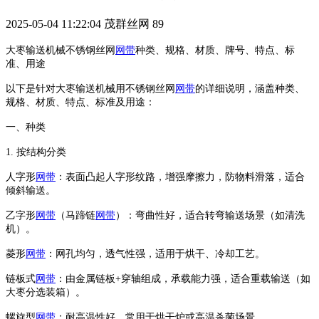
2025-05-04 11:22:04
茂群丝网
89
大枣输送机械不锈钢丝网
网带
种类、规格、材质、牌号、特点、标
准、用途
以下是针对大枣输送机械用不锈钢丝网
网带
的详细说明，涵盖种类、
规格、材质、特点、标准及用途：
‌一、种类‌
‌1. 按结构分类‌
‌人字形
网带
‌：表面凸起人字形纹路，增强摩擦力，防物料滑落，适合
倾斜输送。
‌乙字形
网带
（马蹄链
网带
）‌：弯曲性好，适合转弯输送场景（如清洗
机）。
‌菱形
网带
‌：网孔均匀，透气性强，适用于烘干、冷却工艺。
‌链板式
网带
‌：由金属链板+穿轴组成，承载能力强，适合重载输送（如
大枣分选装箱）。
‌螺旋型
网带
‌：耐高温性好，常用于烘干炉或高温杀菌场景。