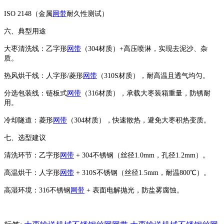
ISO 2148（金属
网带
耐久性测试）
‌六、典型用途‌
‌大枣清洗线‌：乙字形
网带
（304材质）+高压喷淋，实现去泥沙、杂
质。
‌热风烘干线‌：人字形/菱形
网带
（310S材质），耐高温且透气均匀。
‌分选包装线‌：链板式
网带
（316材质），承载大枣装箱重量，防锈耐
用。
‌冷却隧道‌：菱形
网带
（304材质），快速散热，避免大枣积热变质。
‌七、选型建议‌
‌清洗环节‌：乙字形
网带
+ 304不锈钢（丝径1.0mm，孔径1.2mm）。
‌高温烘干‌：人字形
网带
+ 310S不锈钢（丝径1.5mm，耐温800℃）。
‌高湿环境‌：316不锈钢
网带
+ 表面电解抛光，防盐雾腐蚀。