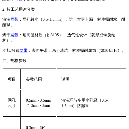
‌2. 按工艺用途分类‌
‌清洗
网带
‌：网孔较小（0.5-1.5mm），防止大枣卡漏，材质需耐水、耐
酸碱。
‌烘干
网带
‌：耐高温材质（如310S），透气性设计（菱形或螺旋结
构）。
‌冷却/分选
网带
‌：表面平滑，易于清洁，材质需耐腐蚀（如304/316）。
‌二、规格参数‌
‌项目‌
‌参数范围‌
‌说明‌
‌网孔
0.5mm×0.5mm
清洗环节多用小孔径（0.5-
至 3mm×3mm
尺寸‌
1.5mm）防漏果
0.3mm（轻