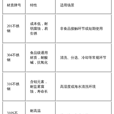
‌材质牌号‌
‌特性‌
‌适用场景‌
成本低，耐
‌201不锈
弱腐蚀，易
非食品接触环节或短期使用
钢‌
生锈
食品级通用
‌304不锈
材质，耐酸
清洗、分选、冷却等常规环节
钢‌
碱，抗氧化
含钼元素，
‌316不锈
耐盐雾腐
高湿度或海水清洗环境
钢‌
蚀，寿命长
耐高温
‌310S不