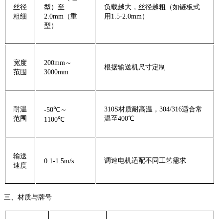
‌丝径
型）至
负载越大，丝径越粗（如链板式
粗细‌
2.0mm（重
用1.5-2.0mm）
型）
‌宽度
200mm～
根据输送机尺寸定制
范围‌
3000mm
‌耐温
310S材质耐高温，304/316适合常
-50℃～
范围‌
温至400℃
1100℃
‌输送
调速电机适配不同工艺需求
0.1-1.5m/s
速度‌
‌三、材质与牌号‌