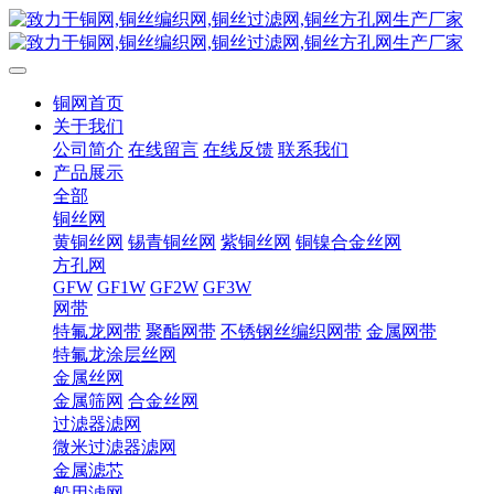
铜网首页
关于我们
公司简介
在线留言
在线反馈
联系我们
产品展示
全部
铜丝网
黄铜丝网
锡青铜丝网
紫铜丝网
铜镍合金丝网
方孔网
GFW
GF1W
GF2W
GF3W
网带
特氟龙网带
聚酯网带
不锈钢丝编织网带
金属网带
特氟龙涂层丝网
金属丝网
金属筛网
合金丝网
过滤器滤网
微米过滤器滤网
金属滤芯
船用滤网