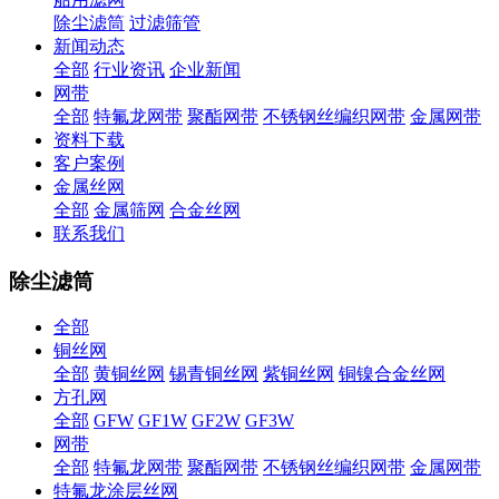
除尘滤筒
过滤筛管
新闻动态
全部
行业资讯
企业新闻
网带
全部
特氟龙网带
聚酯网带
不锈钢丝编织网带
金属网带
资料下载
客户案例
金属丝网
全部
金属筛网
合金丝网
联系我们
除尘滤筒
全部
铜丝网
全部
黄铜丝网
锡青铜丝网
紫铜丝网
铜镍合金丝网
方孔网
全部
GFW
GF1W
GF2W
GF3W
网带
全部
特氟龙网带
聚酯网带
不锈钢丝编织网带
金属网带
特氟龙涂层丝网