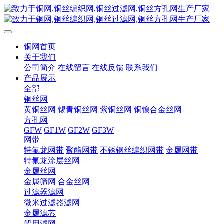
铜网首页
关于我们
公司简介
在线留言
在线反馈
联系我们
产品展示
全部
铜丝网
黄铜丝网
锡青铜丝网
紫铜丝网
铜镍合金丝网
方孔网
GFW
GF1W
GF2W
GF3W
网带
特氟龙网带
聚酯网带
不锈钢丝编织网带
金属网带
特氟龙涂层丝网
金属丝网
金属筛网
合金丝网
过滤器滤网
微米过滤器滤网
金属滤芯
船用滤网