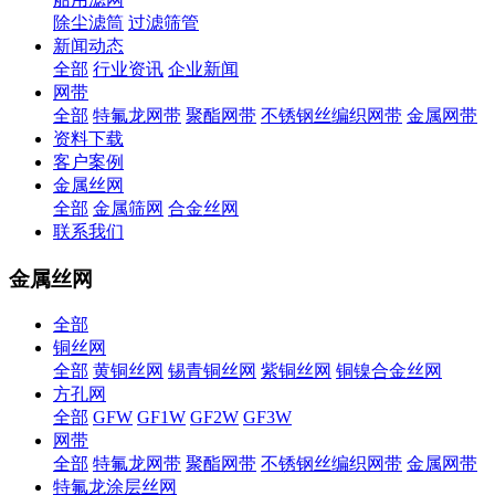
除尘滤筒
过滤筛管
新闻动态
全部
行业资讯
企业新闻
网带
全部
特氟龙网带
聚酯网带
不锈钢丝编织网带
金属网带
资料下载
客户案例
金属丝网
全部
金属筛网
合金丝网
联系我们
金属丝网
全部
铜丝网
全部
黄铜丝网
锡青铜丝网
紫铜丝网
铜镍合金丝网
方孔网
全部
GFW
GF1W
GF2W
GF3W
网带
全部
特氟龙网带
聚酯网带
不锈钢丝编织网带
金属网带
特氟龙涂层丝网