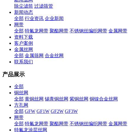
除尘滤筒
过滤筛管
新闻动态
全部
行业资讯
企业新闻
网带
全部
特氟龙网带
聚酯网带
不锈钢丝编织网带
金属网带
资料下载
客户案例
金属丝网
全部
金属筛网
合金丝网
联系我们
产品展示
全部
铜丝网
全部
黄铜丝网
锡青铜丝网
紫铜丝网
铜镍合金丝网
方孔网
全部
GFW
GF1W
GF2W
GF3W
网带
全部
特氟龙网带
聚酯网带
不锈钢丝编织网带
金属网带
特氟龙涂层丝网