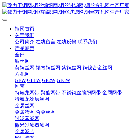
铜网首页
关于我们
公司简介
在线留言
在线反馈
联系我们
产品展示
全部
铜丝网
黄铜丝网
锡青铜丝网
紫铜丝网
铜镍合金丝网
方孔网
GFW
GF1W
GF2W
GF3W
网带
特氟龙网带
聚酯网带
不锈钢丝编织网带
金属网带
特氟龙涂层丝网
金属丝网
金属筛网
合金丝网
过滤器滤网
微米过滤器滤网
金属滤芯
船用滤网