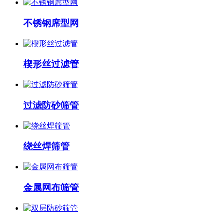
不锈钢席型网
楔形丝过滤管
​过滤防砂筛管
绕丝焊筛管
金属网布筛管