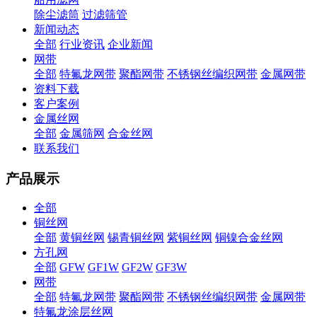
除尘滤筒
过滤筛管
新闻动态
全部
行业资讯
企业新闻
网带
全部
特氟龙网带
聚酯网带
不锈钢丝编织网带
金属网带
资料下载
客户案例
金属丝网
全部
金属筛网
合金丝网
联系我们
产品展示
全部
铜丝网
全部
黄铜丝网
锡青铜丝网
紫铜丝网
铜镍合金丝网
方孔网
全部
GFW
GF1W
GF2W
GF3W
网带
全部
特氟龙网带
聚酯网带
不锈钢丝编织网带
金属网带
特氟龙涂层丝网